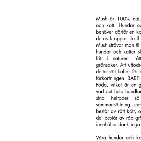
Mush är 100% natur
och katt. Hundar oc
behöver därför en k
deras kroppar skall
Mush strävar man till
hundar och katter s
fritt i naturen: r
grönsaker. Att utfod
detta sätt kallas för
förkortningen BARF
Föda, vilket är en 
vad det hela handl
sina helfoder 
sammansättning so
består av rått kött,
del består av råa gr
innehåller dock inga
Våra hundar och kat