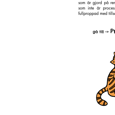
som är gjord på re
som inte är proces
fullproppad med till
P
gå till ->