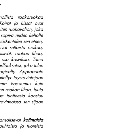
?
lista raakaruokaa
 Koirat ja kissat ovat
siten ruokavalion, joka
 sopiva niiden keholle
yöskentelee sen eteen,
sivat sellaista ruokaa,
öisivät: raakaa lihaa,
ni osa kasviksia. Tämä
rffaukseksi, joka tulee
ogically Appropriate
ellyt täysravintojaan
sama koostumus kuin
on raakaa lihaa, luuta
sa tuotteesta koostuu
sravinnoissa sen sijaan
ansaitsevat
kotimaista
uhtaista ja tuoreista