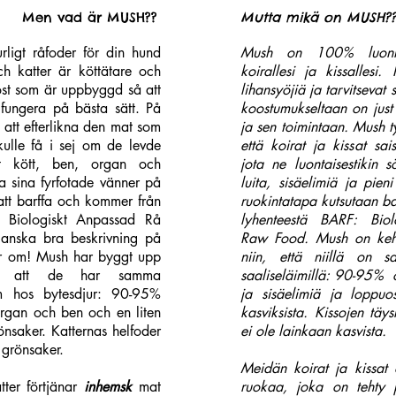
Men vad är MUSH??
Mutta mik
ä on MUSH?
ligt råfoder för din hund
Mush on 100% luonnol
h katter är köttätare och
koirallesi ja kissallesi.
ost som är uppbyggd så att
lihansyöjiä ja tarvitsevat 
 fungera på bästa sätt. På
koostumukseltaan on just
 att efterlikna den mat som
ja sen toimintaan. Mush t
kulle få i sej om de levde
että koirat ja kissat sai
ått kött, ben, organ och
jota ne luontaisestikin s
ra sina fyrfotade vänner på
luita, sisäelimiä ja pie
 att barffa och kommer från
ruokintatapa kutsutaan ba
: Biologiskt Anpassad Rå
lyhenteestä BARF: Biol
ganska bra beskrivning på
Raw Food. Mush on kehit
ar om! Mush har byggt upp
niin, että niillä on 
så att de har samma
saaliseläimillä: 90-95% 
m hos bytesdjur: 90-95%
ja sisäelimiä ja loppuo
 organ och ben och en liten
kasviksista. Kissojen täy
önsaker. Katternas helfoder
ei ole lainkaan kasvista.
 grönsaker.
Meidän koirat ja kissat 
ter förtjänar
inhemsk
mat
ruokaa, joka on tehty p