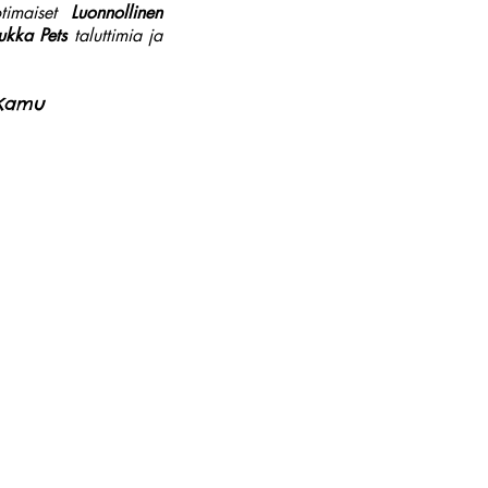
timaiset
Luonnollinen
ukka Pets
taluttimia ja
 Kamu
Fo-nummer / Y-tunnus: 2837874-2
info@tassig.fi
stadsvägen 24 , 66900 Nykarleby
+358407764887