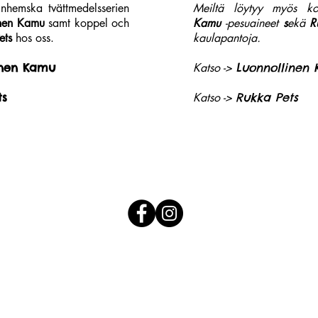
inhemska tvättmedelsserien
Meiltä löytyy myös ko
inen Kamu
samt koppel och
Kamu
-pesuaineet
s
ekä
R
ets
hos oss.
kaulapantoja.
inen Kamu
Katso ->
Luonnollinen
ts
Katso ->
Rukka Pets
Jakob