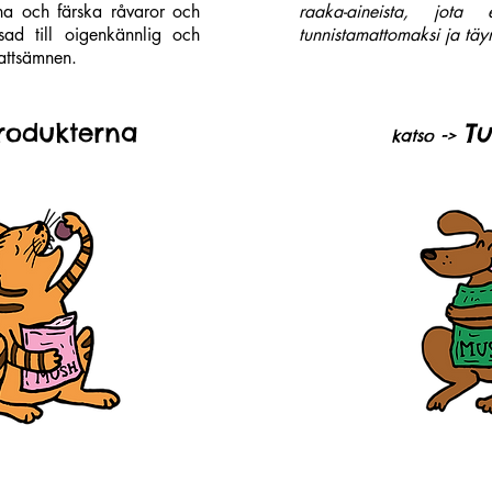
na och färska råvaror och
raaka-aineista, jota 
sad till oigenkännlig och
tunnistamattomaksi ja täyn
sattsämnen.
rodukterna
Tu
katso ->